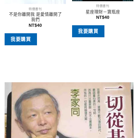
特價書刊
特價書刊
星座理財－寶瓶座
不是你離開我 是愛情離開了
NT$
40
我們
NT$
40
我要購買
我要購買