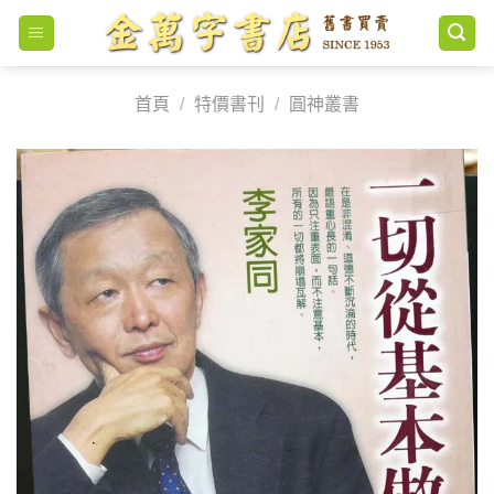
Skip
to
content
首頁
/
特價書刊
/
圓神叢書