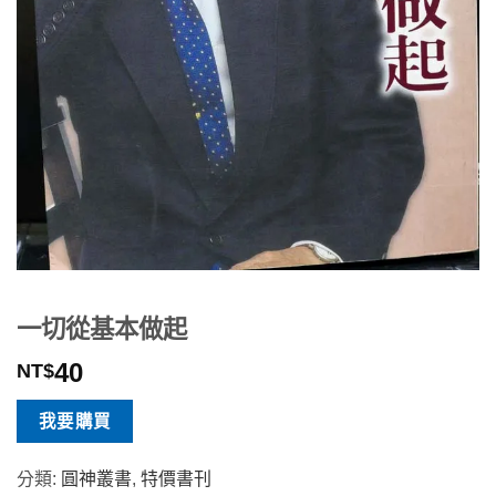
一切從基本做起
40
NT$
我要購買
分類:
圓神叢書
,
特價書刊