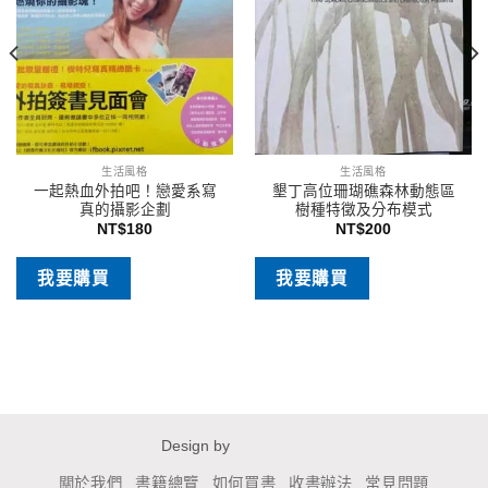
生活風格
生活風格
一起熱血外拍吧！戀愛系寫
墾丁高位珊瑚礁森林動態區
真的攝影企劃
樹種特徵及分布模式
NT$
180
NT$
200
我要購買
我要購買
Design by
關於我們
書籍總覽
如何買書
收書辦法
常見問題