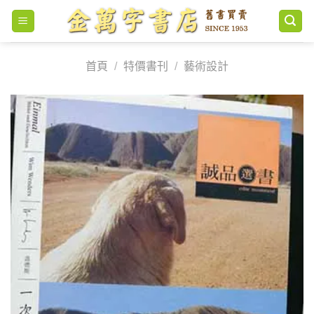
Skip
to
content
首頁
/
特價書刊
/
藝術設計