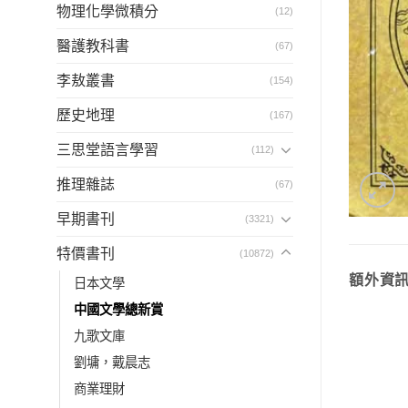
物理化學微積分
(12)
醫護教科書
(67)
李敖叢書
(154)
歷史地理
(167)
三思堂語言學習
(112)
推理雜誌
(67)
早期書刊
(3321)
特價書刊
(10872)
額外資
日本文學
中國文學總新賞
九歌文庫
劉墉，戴晨志
商業理財