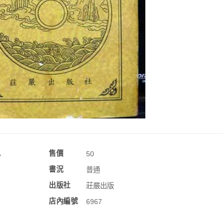
訊
售價
50
書況
普通
出版社
莊嚴出版
店內編號
6967