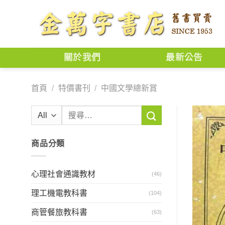
Skip
to
content
關於我們
最新公告
首頁
/
特價書刊
/
中國文學總新賞
搜
尋
關
商品分類
鍵
字:
心理社會通識教材
(46)
理工機電教科書
(104)
商管餐旅教科書
(63)