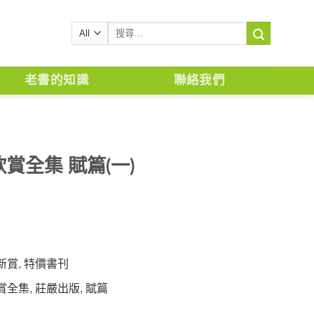
搜
尋
關
鍵
老書的知識
聯絡我們
字:
賞全集 賦篇(一)
新賞
,
特價書刊
賞全集
,
莊嚴出版
,
賦篇