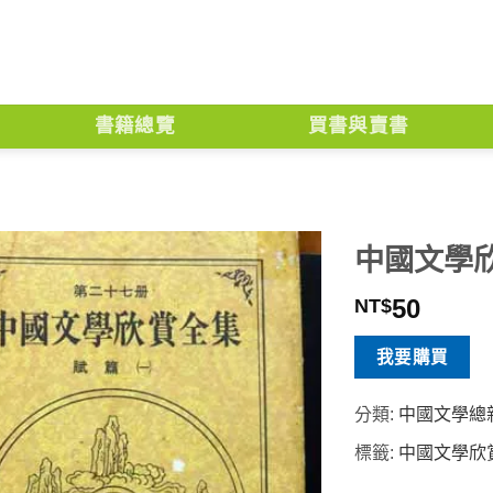
書籍總覽
買書與賣書
中國文學欣
50
NT$
我要購買
分類:
中國文學總
標籤:
中國文學欣