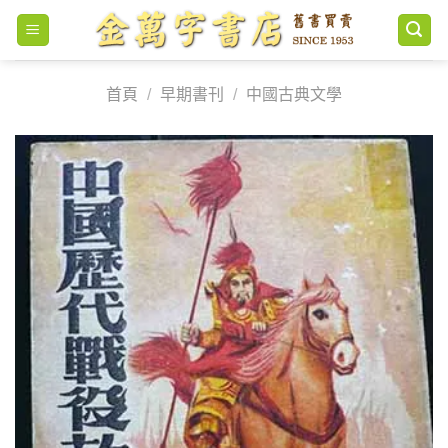
Skip
to
content
首頁
/
早期書刊
/
中國古典文學