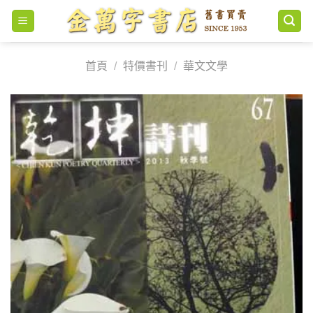
Skip
to
content
首頁
/
特價書刊
/
華文文學