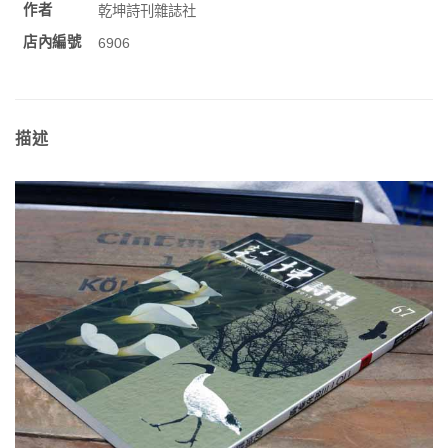
作者
乾坤詩刊雜誌社
店內編號
6906
描述