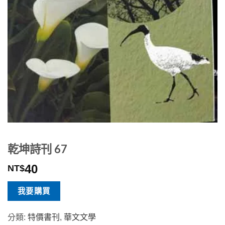
乾坤詩刊 67
40
NT$
我要購買
分類:
特價書刊
,
華文文學