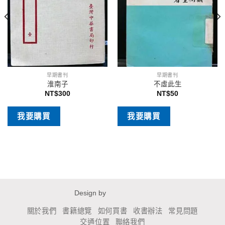
早期書刊
早期書刊
淮南子
不虛此生
NT$
300
NT$
50
我要購買
我要購買
Design by
關於我們
書籍總覽
如何買書
收書辦法
常見問題
交通位置
聯絡我們