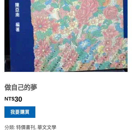
做自己的夢
30
NT$
我要購買
分類:
特價書刊
,
華文文學