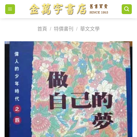
Skip
to
content
首頁
/
特價書刊
/
華文文學