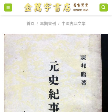
Skip
to
content
首頁
/
早期書刊
/
中國古典文學