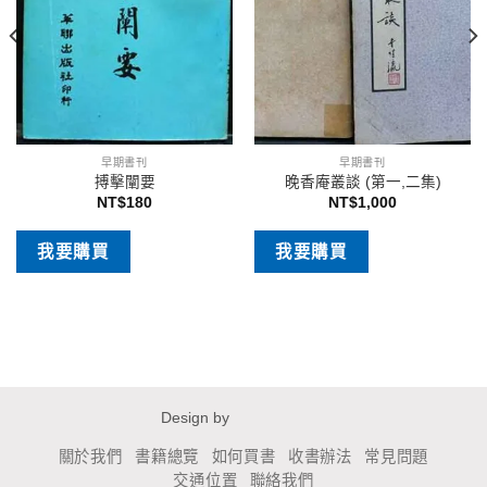
早期書刊
早期書刊
搏擊闡要
晚香庵叢談 (第一,二集)
NT$
180
NT$
1,000
我要購買
我要購買
Design by
關於我們
書籍總覽
如何買書
收書辦法
常見問題
交通位置
聯絡我們