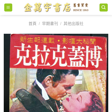
Skip
to
content
首頁
/
早期書刊
/
其他出版社