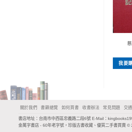
早期書刊
早期書刊
氣功學精義
開鎖
慈
NT$
300
NT$
380
買
我要購買
我要
關於我們
書籍總覽
如何買書
收書辦法
常見問題
交
書店地址：台南市中西區忠義路二段6號
E-Mail：
kingbooks1
金萬字書店 - 60年老字號，珍版古書收藏、優質二手書買賣
© 