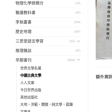
物理化學微積分
(12)
醫護教科書
(67)
李敖叢書
(154)
歷史地理
(167)
三思堂語言學習
(112)
推理雜誌
(67)
早期書刊
(3310)
世界文學名著
中國古典文學
額外資
人人文庫
今日世界出版
其他出版社
大地，洪範，爾雅，純文學，晨鍾
文庫本