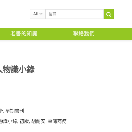
搜
尋
關
鍵
老書的知識
聯絡我們
字:
人物識小錄
學
,
早期書刊
物識小錄
,
初版
,
胡耐安
,
臺灣商務