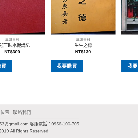
早期書刊
早期書刊
悲三昧水懺講記
生生之德
NT$
300
NT$
130
購買
我要購買
我要
通位置
聯絡我們
953@gmail.com
客服電話：0956-100-705
2019 All Rights Reserved.