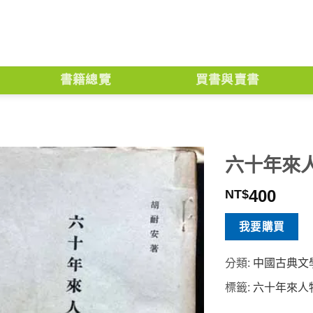
書籍總覽
買書與賣書
六十年來
400
NT$
我要購買
分類:
中國古典文
標籤:
六十年來人