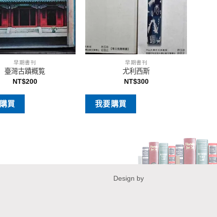
早期書刊
早期書刊
臺灣古蹟概覧
尤利西斯
NT$
200
NT$
300
購買
我要購買
Design by