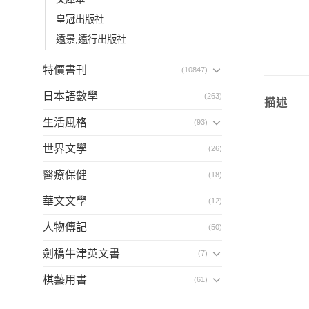
皇冠出版社
遠景,遠行出版社
特價書刊
(10847)
日本語數學
(263)
描述
生活風格
(93)
世界文學
(26)
醫療保健
(18)
華文文學
(12)
人物傳記
(50)
劍橋牛津英文書
(7)
棋藝用書
(61)