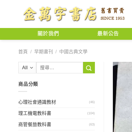
Skip
to
content
關於我們
最新公告
首頁
/
早期書刊
/
中國古典文學
搜
尋
關
商品分類
鍵
字:
心理社會通識教材
(46)
理工機電教科書
(104)
商管餐旅教科書
(63)