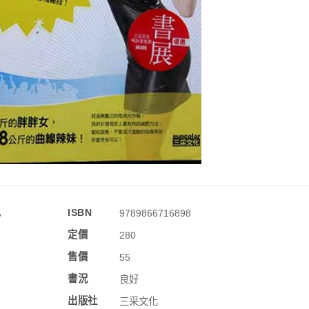
訊
ISBN
9789866716898
定價
280
售價
55
書況
良好
出版社
三采文化