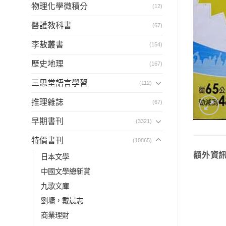
物理化學微積分
(12)
醫護教科書
(67)
李敖叢書
(154)
歷史地理
(167)
三思堂語言學習
(112)
推理雜誌
(67)
早期書刊
(3321)
特價書刊
(10865)
額外資
日本文學
中國文學總新賞
九歌文庫
劉墉，戴晨志
商業理財