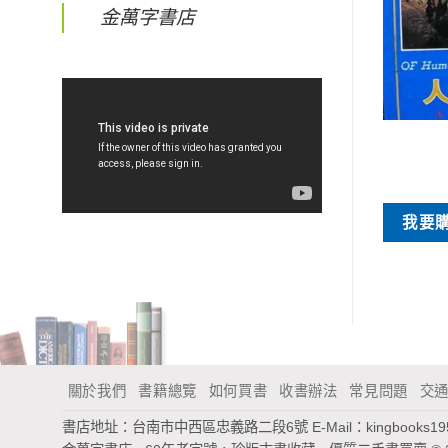
金萬字書店
特價書刊
特價書刊
肯定自我.跳脫困境
台灣社會研究季刊54期
NT$
50
NT$
40
買
我要購買
我要
關於我們
書籍總覽
如何買書
收書辦法
常見問題
交
書店地址：台南市中西區忠義路二段6號
E-Mail：
kingbooks1