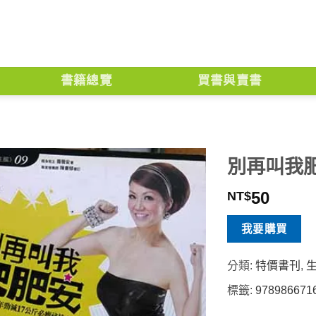
書籍總覽
買書與賣書
別再叫我
50
NT$
我要購買
分類:
特價書刊
,
標籤:
978986671