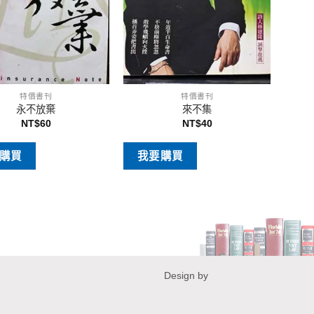
特價書刊
特價書刊
永不放棄
來不集
NT$
60
NT$
40
購買
我要購買
Design by