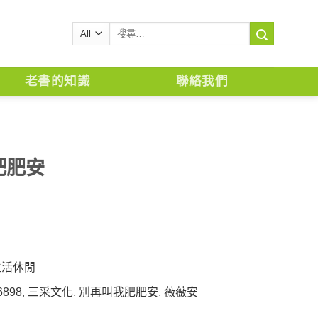
搜
尋
關
鍵
老書的知識
聯絡我們
字:
肥肥安
生活休閒
6898
,
三采文化
,
別再叫我肥肥安
,
薇薇安