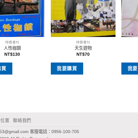
特價書刊
特價書刊
人性枷鎖
天生遊物
NT$
130
NT$
70
購買
我要購買
我要
通位置
聯絡我們
953@gmail.com
客服電話：0956-100-705