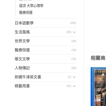
遠流 大眾心理學
醫療保健
日本語數學
(263)
生活風格
(93)
世界文學
(26)
醫療保健
(18)
相關商
華文文學
(12)
人物傳記
(50)
劍橋牛津英文書
(7)
棋藝用書
(61)