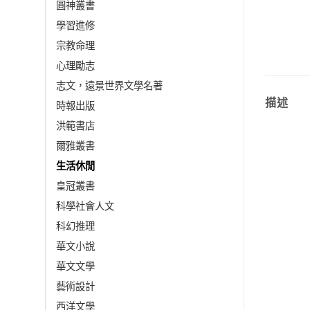
圓神叢書
學習進修
宗教命理
心理勵志
志文，遠景世界文學名著
描述
時報出版
洪範書店
爾雅叢書
生活休閒
皇冠叢書
科學社會人文
科幻推理
華文小說
華文文學
藝術設計
西洋文學