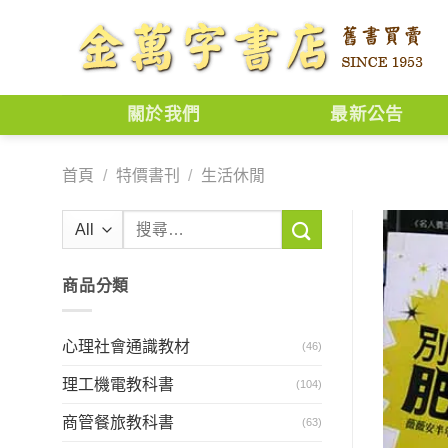
Skip
to
content
關於我們
最新公告
首頁
/
特價書刊
/
生活休閒
搜
尋
關
商品分類
鍵
字:
心理社會通識教材
(46)
理工機電教科書
(104)
商管餐旅教科書
(63)