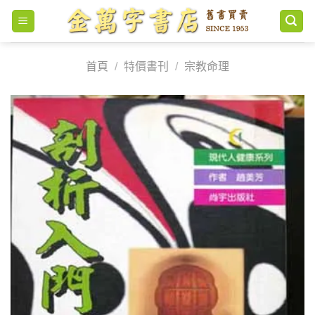
Skip
to
content
首頁
/
特價書刊
/
宗教命理