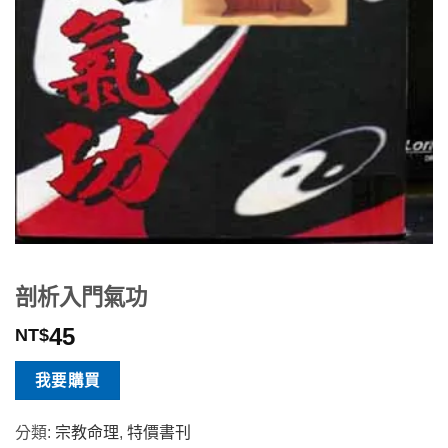
剖析入門氣功
45
NT$
我要購買
分類:
宗教命理
,
特價書刊