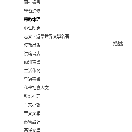
圓神叢書
學習進修
宗教命理
心理勵志
志文，遠景世界文學名著
描述
時報出版
洪範書店
爾雅叢書
生活休閒
皇冠叢書
科學社會人文
科幻推理
華文小說
華文文學
藝術設計
西洋文學