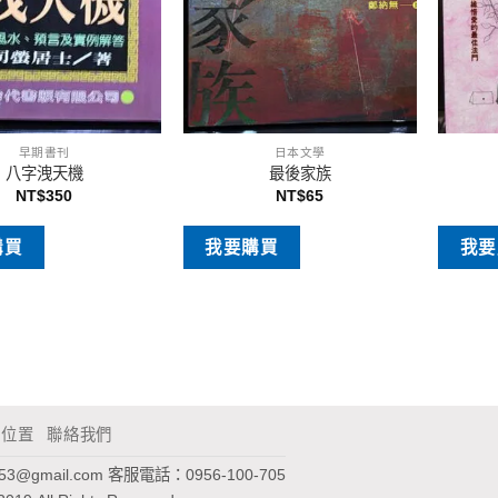
早期書刊
日本文學
八字洩天機
最後家族
NT$
350
NT$
65
購買
我要購買
我要
通位置
聯絡我們
953@gmail.com
客服電話：0956-100-705