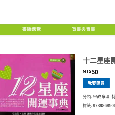
書籍總覽
買書與賣書
十二星座
50
NT$
我要購買
分類:
宗教命理
,
標籤:
978986850