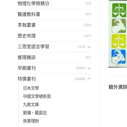
物理化學微積分
(12)
醫護教科書
(67)
李敖叢書
(154)
歷史地理
(167)
三思堂語言學習
(112)
推理雜誌
(67)
早期書刊
(3337)
特價書刊
(10899)
額外資
日本文學
中國文學總新賞
九歌文庫
劉墉，戴晨志
商業理財