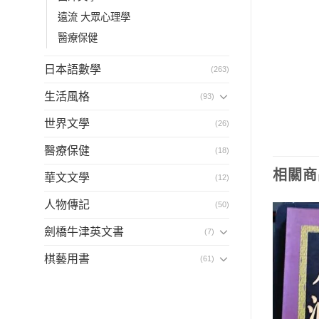
遠流 大眾心理學
醫療保健
日本語數學
(263)
生活風格
(93)
世界文學
(26)
醫療保健
(18)
相關商
華文文學
(12)
人物傳記
(50)
劍橋牛津英文書
(7)
棋藝用書
(61)