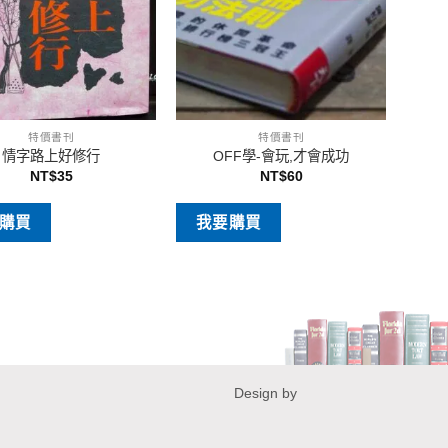
特價書刊
特價書刊
情字路上好修行
OFF學-會玩,才會成功
NT$
35
NT$
60
購買
我要購買
Design by