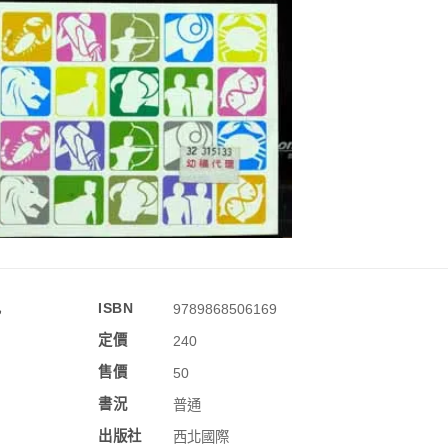
訊
ISBN
9789868506169
定價
240
售價
50
書況
普通
出版社
西北國際