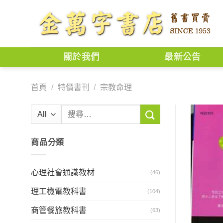
Skip
to
content
關於我們
最新公告
首頁
/
特價書刊
/
宗教命理
搜
尋
關
商品分類
鍵
字:
心理社會通識教材
(46)
理工機電教科書
(104)
商管餐旅教科書
(63)