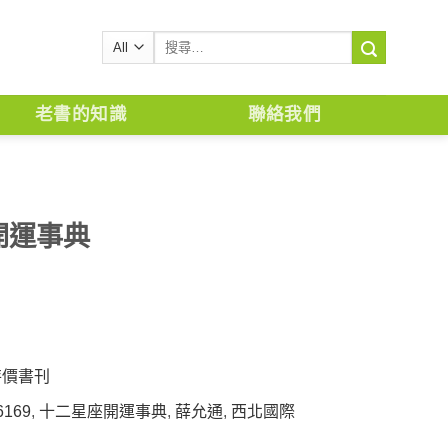
搜
尋
關
鍵
老書的知識
聯絡我們
字:
開運事典
特價書刊
6169
,
十二星座開運事典
,
薛允通
,
西北國際