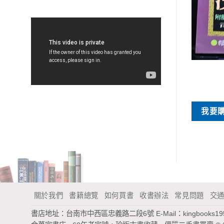
特價書刊
特價書刊
跨領域的台灣文學研究學術研
雪域奇獒
討會論文集
NT$
100
NT$
140
買
我要
我要購買
關於我們
書籍總覽
如何買書
收書辦法
常見問題
交
書店地址：台南市中西區忠義路二段6號
E-Mail：
kingbooks1