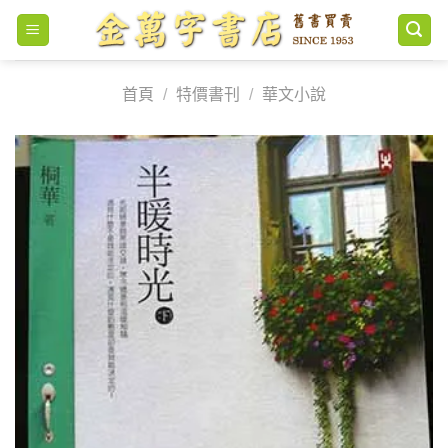
Skip
to
content
首頁
/
特價書刊
/
華文小說