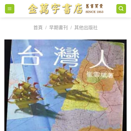
Skip
to
content
首頁
/
早期書刊
/
其他出版社