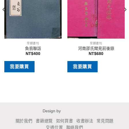
早期書刊
早期書刊
負翁聯話
河南邵氏聞見前後錄
NT$
400
NT$
680
我要購買
我要購買
Design by
關於我們
書籍總覽
如何買書
收書辦法
常見問題
交通位置
聯絡我們