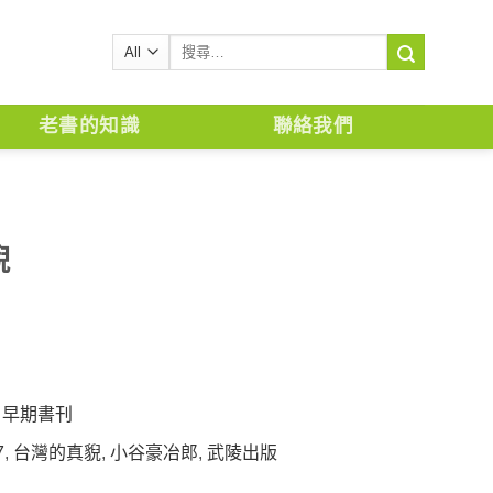
搜
尋
關
鍵
老書的知識
聯絡我們
字:
貎
,
早期書刊
7
,
台灣的真貎
,
小谷豪冶郎
,
武陵出版