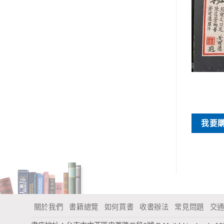
早期書刊
早期書刊
新詩研究
附圖羅經詳解
NT$
450
NT$
200
買
我要購買
我要
關於我們
書籍總覽
如何買書
收書辦法
常見問題
交