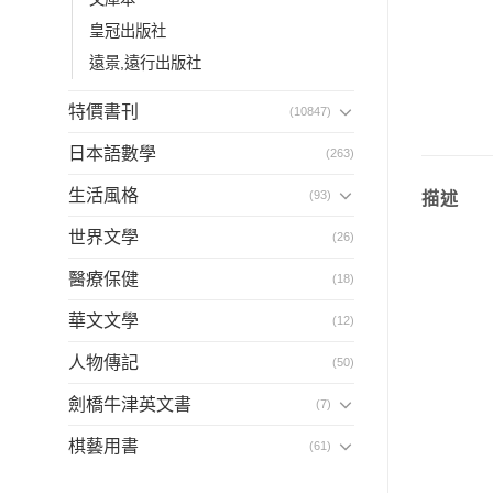
皇冠出版社
遠景,遠行出版社
特價書刊
(10847)
日本語數學
(263)
生活風格
(93)
描述
世界文學
(26)
醫療保健
(18)
華文文學
(12)
人物傳記
(50)
劍橋牛津英文書
(7)
棋藝用書
(61)