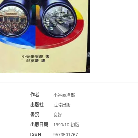
訊
作者
小谷豪冶郎
出版社
武陵出版
書況
良好
出版日期
1990/10 初版
ISBN
9573501767