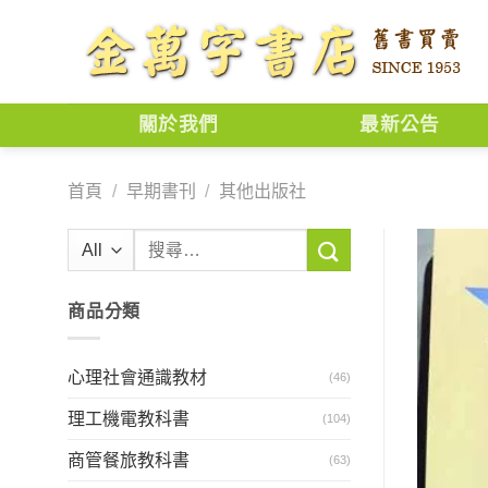
Skip
to
content
關於我們
最新公告
首頁
/
早期書刊
/
其他出版社
搜
尋
關
商品分類
鍵
字:
心理社會通識教材
(46)
理工機電教科書
(104)
商管餐旅教科書
(63)