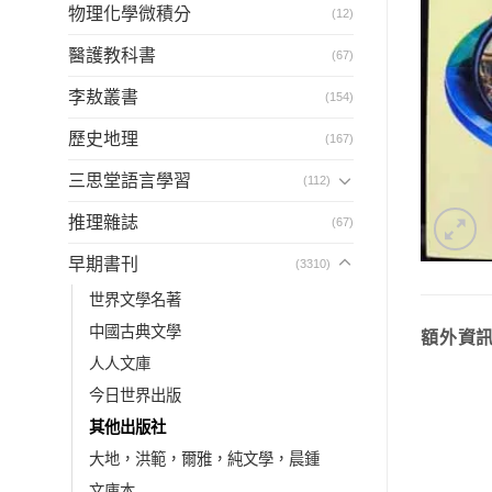
物理化學微積分
(12)
醫護教科書
(67)
李敖叢書
(154)
歷史地理
(167)
三思堂語言學習
(112)
推理雜誌
(67)
早期書刊
(3310)
世界文學名著
中國古典文學
額外資
人人文庫
今日世界出版
其他出版社
大地，洪範，爾雅，純文學，晨鍾
文庫本