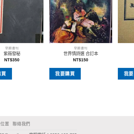
早期書刊
早期書刊
紫薇發秘
世界情詩選 合訂本
NT$
350
NT$
150
購買
我要購買
我要
通位置
聯絡我們