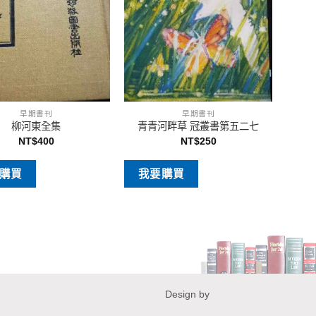
早期書刊
早期書刊
柳河東全集
青青河畔草 冠叢書第五二七
NT$
400
NT$
250
購買
我要購買
Design by