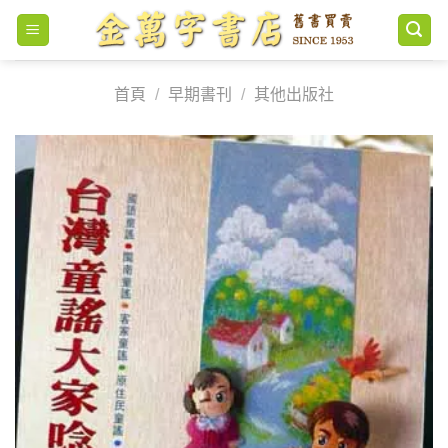
Skip
to
content
首頁
/
早期書刊
/
其他出版社