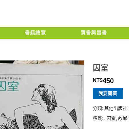
書籍總覽
買書與賣書
囚室
450
NT$
我要購買
分類:
其他出版社
標籤:
,
囚室
,
故鄉