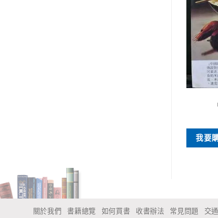
早期書刊
早期書刊
談梅蘭芳
昨日明日話余天
NT$
250
NT$
150
買
我要購買
我要
關於我們
書籍總覽
如何買書
收書辦法
常見問題
交