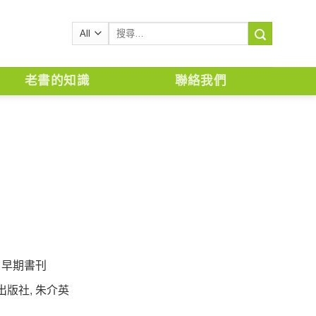
搜
尋
關
鍵
老書的知識
聯絡我們
字:
,
早期書刊
出版社
,
朱介英