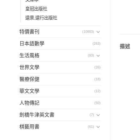
皇冠出版社
遠景,遠行出版社
特價書刊
(10883)
日本語數學
(263)
描述
生活風格
(93)
世界文學
(26)
醫療保健
(18)
華文文學
(12)
人物傳記
(50)
劍橋牛津英文書
(7)
棋藝用書
(61)