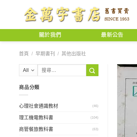
Skip
to
content
關於我們
最新公告
首頁
/
早期書刊
/
其他出版社
搜
尋
關
商品分類
鍵
字:
心理社會通識教材
(46)
理工機電教科書
(104)
商管餐旅教科書
(63)