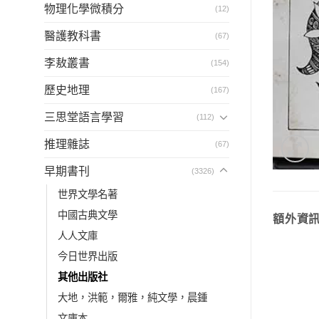
物理化學微積分
(12)
醫護教科書
(67)
李敖叢書
(154)
歷史地理
(167)
三思堂語言學習
(112)
推理雜誌
(67)
早期書刊
(3326)
世界文學名著
中國古典文學
額外資
人人文庫
今日世界出版
其他出版社
大地，洪範，爾雅，純文學，晨鍾
文庫本