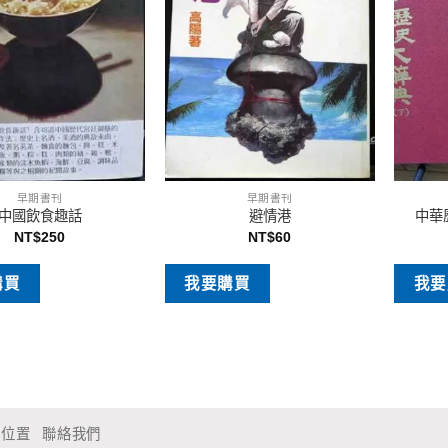
早期書刊
早期書刊
中國飲食趣話
避情港
中華
NT$
250
NT$
60
購買
我要購買
我要
通位置
聯絡我們