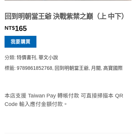
回到明朝當王爺 決戰紫禁之巔（上 中下）
165
NT$
我要購買
分類:
特價書刊
,
華文小說
標籤:
9789861852768
,
回到明朝當王爺
,
月關
,
高寶國際
本店支援 Taiwan Pay 轉帳付款 可直接掃描本 QR
Code 輸入應付金額付款。