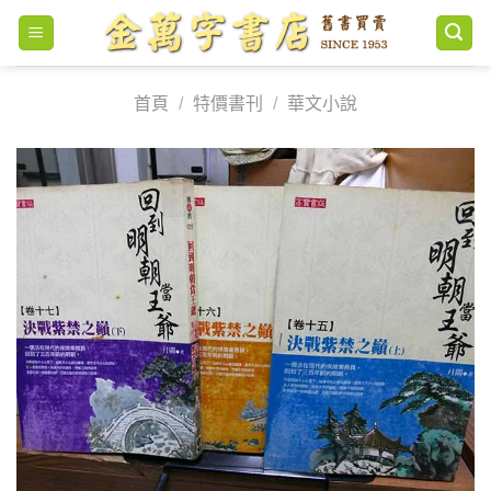
Skip
to
content
首頁
/
特價書刊
/
華文小說