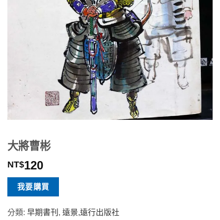
大將曹彬
120
NT$
我要購買
分類:
早期書刊
,
遠景,遠行出版社