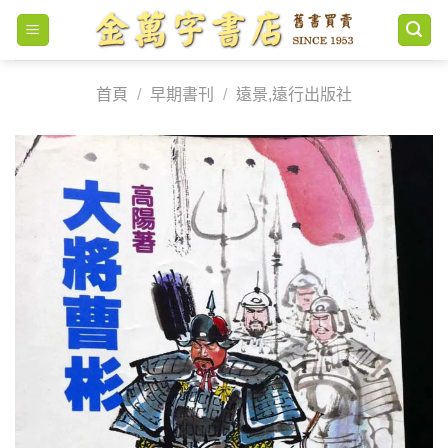
Skip
to
content
首頁
/
早期書刊
/
遠景,遠行出版社