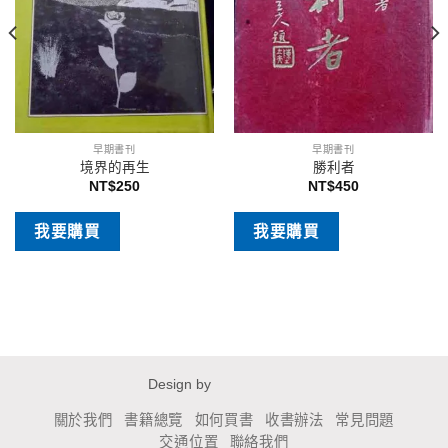
早期書刊
早期書刊
境界的再生
勝利者
NT$
250
NT$
450
我要購買
我要購買
Design by
關於我們
書籍總覽
如何買書
收書辦法
常見問題
交通位置
聯絡我們