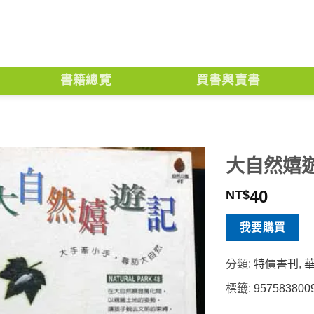
書籍總覽
買書與賣書
大自然嬉
40
NT$
我要購買
分類:
特價書刊
,
標籤:
957583800