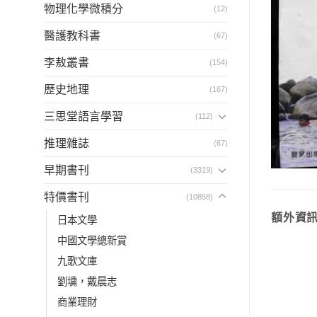
物理化學微積分
(12)
醫護教科書
(67)
李敖叢書
(154)
歷史地理
(167)
三思堂語言學習
(112)
推理雜誌
(67)
早期書刊
(3319)
特價書刊
(10858)
額外資
日本文學
中國文學總新賞
九歌文庫
劉墉，戴晨志
商業理財