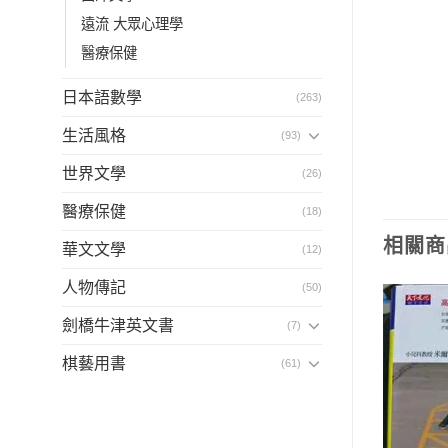
遠流 大眾心理學
醫療保健
日本語數學
(263)
生活風格
(93)
世界文學
(26)
醫療保健
(18)
相關商
華文文學
(12)
人物傳記
(50)
劍橋牛津英文書
(7)
棋藝用書
(61)