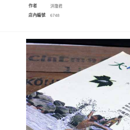
作者
洪瓊君
店內編號
6748