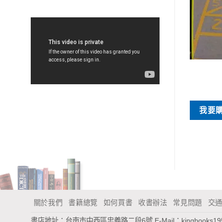
特價書刊
特價書刊
群俠傳電視小說
圖解80種常用食物營養療效
NT$
60
NT$
45
買
我要購買
我要
關於我們
書籍總覽
如何買書
收書辦法
常見問題
交
書店地址：台南市中西區忠義路二段6號
E-Mail：
kingbooks1