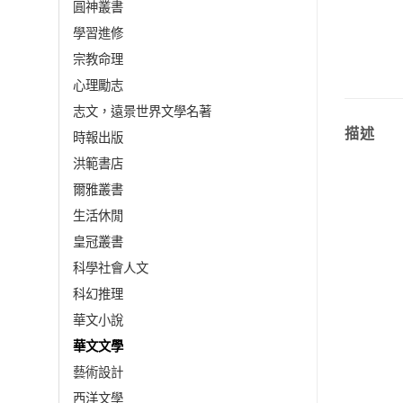
圓神叢書
學習進修
宗教命理
心理勵志
志文，遠景世界文學名著
描述
時報出版
洪範書店
爾雅叢書
生活休閒
皇冠叢書
科學社會人文
科幻推理
華文小說
華文文學
藝術設計
西洋文學