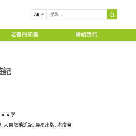
搜
尋
關
鍵
老書的知識
聯絡我們
字:
遊記
華文文學
9
,
大自然嬉遊記
,
晨星出版
,
洪瓊君