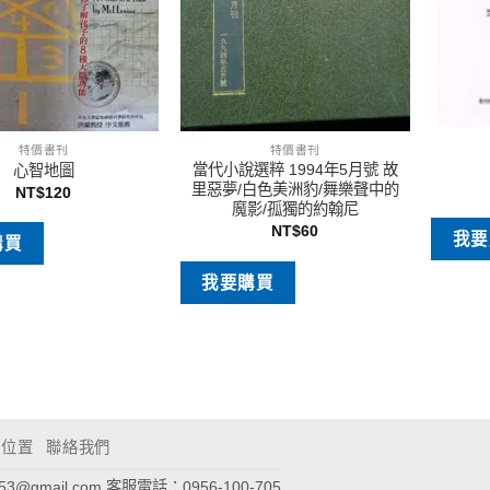
特價書刊
特價書刊
當代小說選粹 1994年5月號 故
心智地圖
里惡夢/白色美洲豹/舞樂聲中的
NT$
120
魔影/孤獨的約翰尼
NT$
60
我要
購買
我要購買
通位置
聯絡我們
953@gmail.com
客服電話：0956-100-705