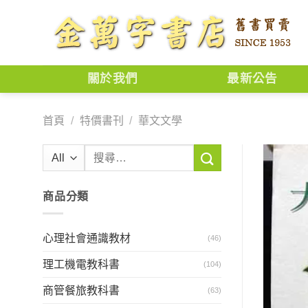
Skip
to
content
關於我們
最新公告
首頁
/
特價書刊
/
華文文學
搜
尋
關
商品分類
鍵
字:
心理社會通識教材
(46)
理工機電教科書
(104)
商管餐旅教科書
(63)