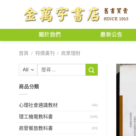
Skip
to
content
關於我們
最新公告
首頁
/
特價書刊
/
商業理財
搜
尋
關
商品分類
鍵
字:
心理社會通識教材
(46)
理工機電教科書
(104)
商管餐旅教科書
(63)