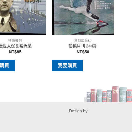
特價書刊
其他出版社
蓋世太保＆希姆萊
拾穗月刊 244期
NT$
85
NT$
50
購買
我要購買
Design by