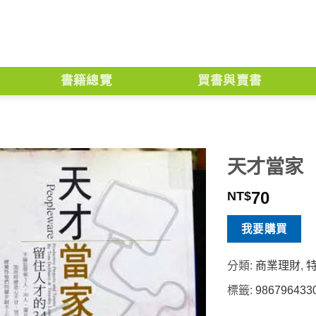
書籍總覽
買書與賣書
天才當家
70
NT$
我要購買
分類:
商業理財
,
標籤:
986796433