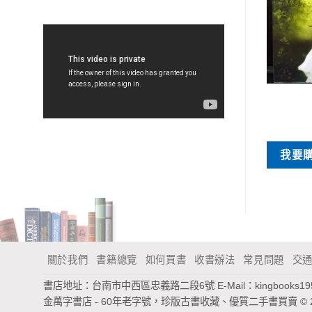
特價書刊
特價書刊
設計淹沒的世界
和諧人生
NT$
110
NT$
20
買
我要購買
我要
關於我們
書籍總覽
如何買書
收書辦法
常見問題
交
書店地址：台南市中西區忠義路二段6號
E-Mail：
kingbooks1
金萬字書店 - 60年老字號，珍版古書收藏、優質二手書買賣
© 