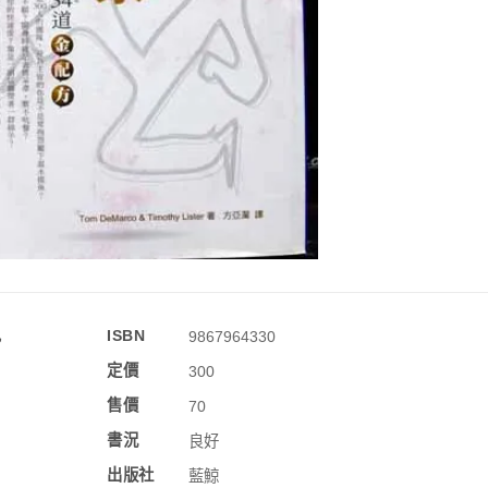
訊
ISBN
9867964330
定價
300
售價
70
書況
良好
出版社
藍鯨