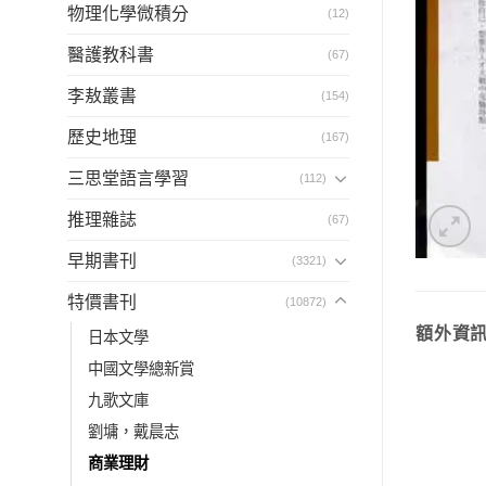
物理化學微積分
(12)
醫護教科書
(67)
李敖叢書
(154)
歷史地理
(167)
三思堂語言學習
(112)
推理雜誌
(67)
早期書刊
(3321)
特價書刊
(10872)
額外資
日本文學
中國文學總新賞
九歌文庫
劉墉，戴晨志
商業理財