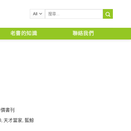
搜
尋
關
鍵
老書的知識
聯絡我們
字:
特價書刊
0
,
天才當家
,
藍鯨