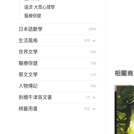
遠流 大眾心理學
醫療保健
日本語數學
(263)
生活風格
(93)
世界文學
(26)
醫療保健
(18)
相關商
華文文學
(12)
人物傳記
(50)
劍橋牛津英文書
(7)
棋藝用書
(61)