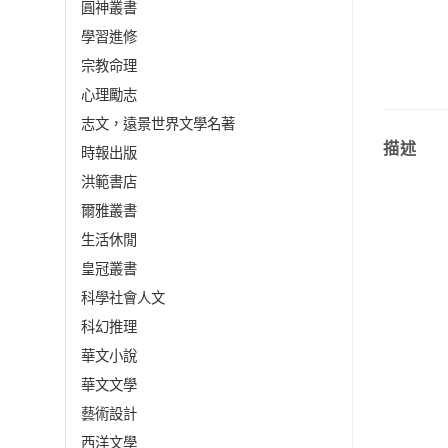
圓神叢書
學習進修
宗教命理
心理勵志
志文，遠景世界文學名著
描述
時報出版
洪範書店
爾雅叢書
生活休閒
皇冠叢書
科學社會人文
科幻推理
華文小說
華文文學
藝術設計
西洋文學