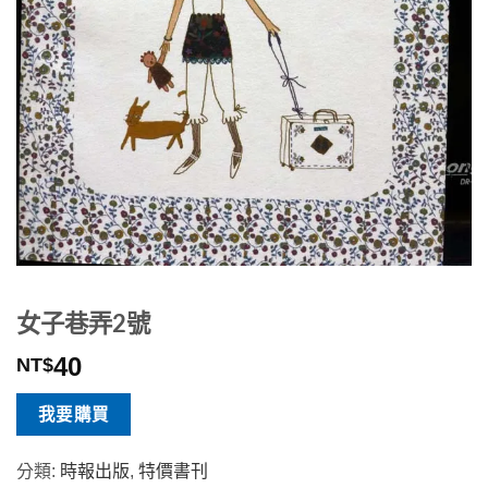
女子巷弄2號
40
NT$
我要購買
分類:
時報出版
,
特價書刊