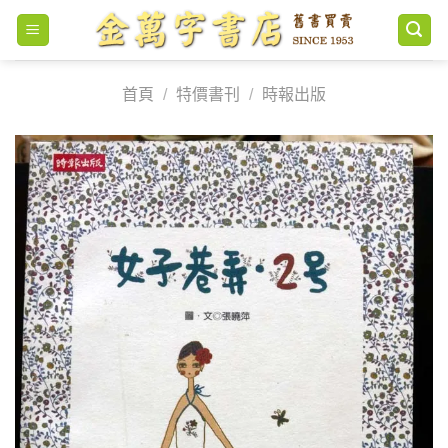
Skip
to
content
首頁
/
特價書刊
/
時報出版