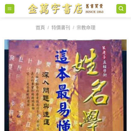
Skip
to
content
首頁
/
特價書刊
/
宗教命理