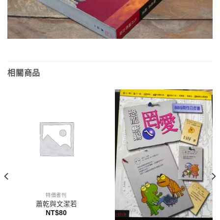
相關商品
特價書刊
蕭乾與文潔若
NT$
80