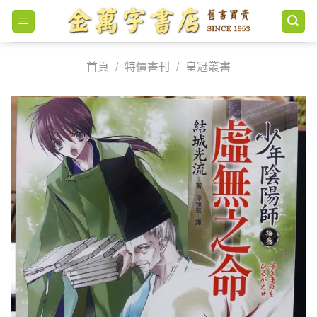
Skip
to
content
首頁
/
特價書刊
/
皇冠叢書