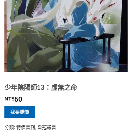
少年陰陽師13：虛無之命
50
NT$
我要購買
分類:
特價書刊
,
皇冠叢書