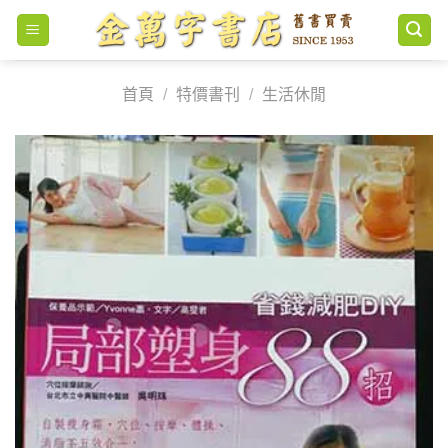
Skip
to
content
首頁
/
特價書刊
/
生活休閒