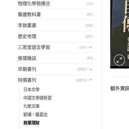
物理化學微積分
(12)
醫護教科書
(67)
李敖叢書
(154)
歷史地理
(167)
三思堂語言學習
(112)
推理雜誌
(67)
早期書刊
(3321)
特價書刊
(10872)
額外資
日本文學
中國文學總新賞
九歌文庫
劉墉，戴晨志
商業理財