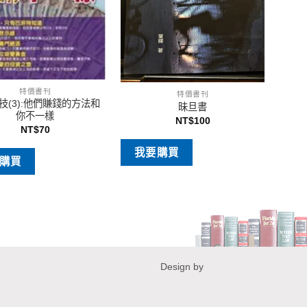
特價書刊
特價書刊
技(3):他們賺錢的方法和
昧旦書
你不一樣
NT$
100
NT$
70
我要購買
購買
Design by