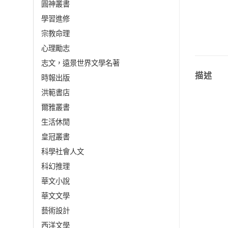
圓神叢書
學習進修
宗教命理
心理勵志
志文，遠景世界文學名著
描述
時報出版
洪範書店
爾雅叢書
生活休閒
皇冠叢書
科學社會人文
科幻推理
華文小說
華文文學
藝術設計
西洋文學