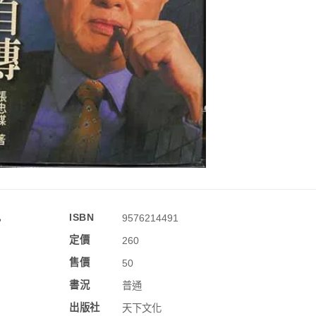
訊
ISBN
9576214491
定價
260
售價
50
書況
普通
出版社
天下文化