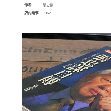
作者
張忠謀
店內編號
7062