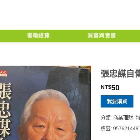
書籍總覽
買書與賣書
張忠謀自
50
NT$
我要購買
分類:
商業理財
,
標籤:
957621449