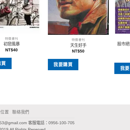
特價書刊
特價書刊
股市絕
初戀風暴
天生好手
NT$
40
NT$
50
購買
我要購買
我要
通位置
聯絡我們
953@gmail.com
客服電話：0956-100-705
2019 All Rights Reserved.