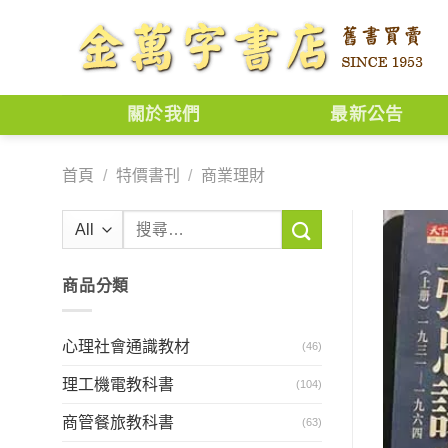
Skip
to
content
關於我們
最新公告
首頁
/
特價書刊
/
商業理財
搜
尋
關
商品分類
鍵
字:
心理社會通識教材
(46)
理工機電教科書
(104)
商管餐旅教科書
(63)