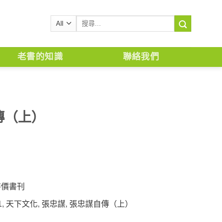
搜
尋
關
鍵
老書的知識
聯絡我們
字:
傳（上）
特價書刊
1
,
天下文化
,
張忠謀
,
張忠謀自傳（上）