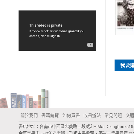
特價書刊
特價書刊
快樂的秘密
影子瀑布
NT$
35
NT$
70
我要
買
我要購買
關於我們
書籍總覽
如何買書
收書辦法
常見問題
交
書店地址：台南市中西區忠義路二段6號
E-Mail：
kingbooks1
金萬字書店 - 60年老字號，珍版古書收藏、優質二手書買賣
© 