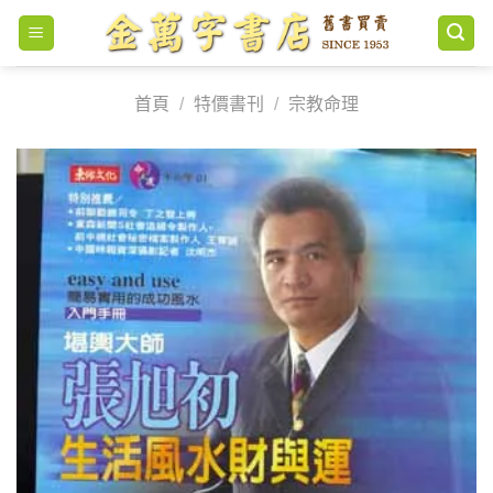
Skip
to
content
首頁
/
特價書刊
/
宗教命理