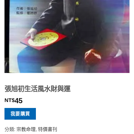
張旭初生活風水財與運
45
NT$
我要購買
分類:
宗教命理
,
特價書刊