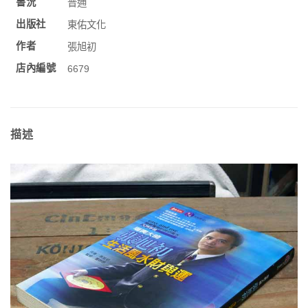
書況
普通
出版社
東佑文化
作者
張旭初
店內編號
6679
描述