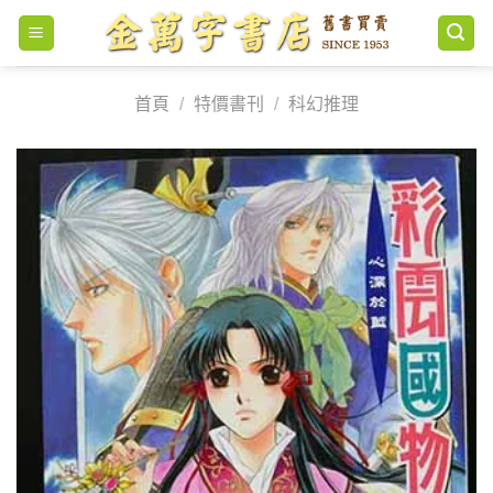
Skip
to
content
首頁
/
特價書刊
/
科幻推理