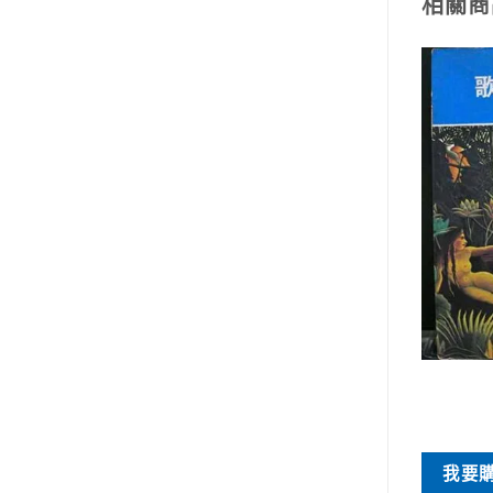
相關商
早期書刊
早期書刊
少年圍碁入門
生命光華
NT$
100
NT$
1,200
買
我要購買
我要