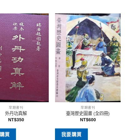
早期書刊
早期書刊
外丹功真解
臺灣歷史圖畫 (全四冊)
NT$
350
NT$
600
購買
我要購買