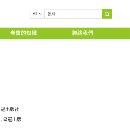
搜
尋
關
鍵
老書的知識
聯絡我們
字:
皇冠出版社
瑤
,
皇冠出版