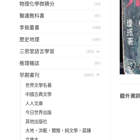
物理化學微積分
(12)
醫護教科書
(67)
李敖叢書
(154)
歷史地理
(167)
三思堂語言學習
(112)
推理雜誌
(67)
早期書刊
(3337)
世界文學名著
中國古典文學
額外資
人人文庫
今日世界出版
其他出版社
大地，洪範，爾雅，純文學，晨鍾
文庫本