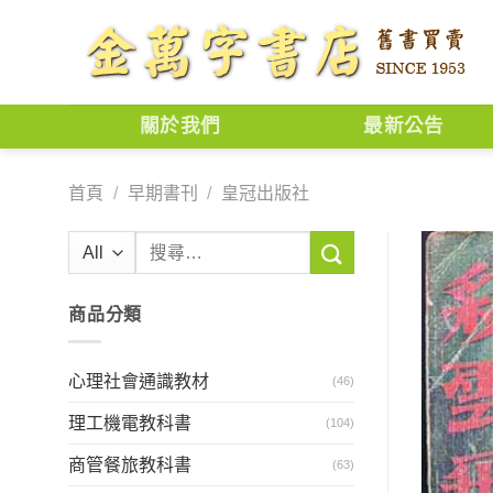
Skip
to
content
關於我們
最新公告
首頁
/
早期書刊
/
皇冠出版社
搜
尋
關
商品分類
鍵
字:
心理社會通識教材
(46)
理工機電教科書
(104)
商管餐旅教科書
(63)