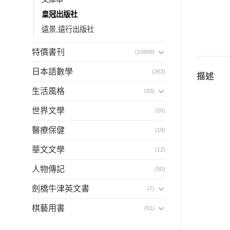
皇冠出版社
遠景,遠行出版社
特價書刊
(10899)
日本語數學
(263)
描述
生活風格
(93)
世界文學
(26)
醫療保健
(18)
華文文學
(12)
人物傳記
(50)
劍橋牛津英文書
(7)
棋藝用書
(61)