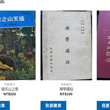
品
早期書刊
早期書刊
插天山之歌
禪學講話
NT$
220
NT$
100
購買
我要購買
我要