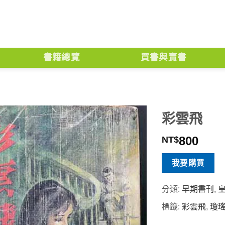
書籍總覽
買書與賣書
彩雲飛
800
NT$
我要購買
分類:
早期書刊
,
標籤:
彩雲飛
,
瓊