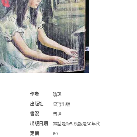
訊
作者
瓊瑤
出版社
皇冠出版
書況
普通
出版日期
電話是6碼,應該是60年代
定價
60