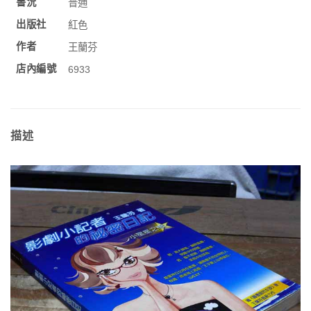
書況
普通
出版社
紅色
作者
王蘭芬
店內編號
6933
描述