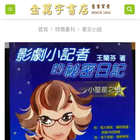
Skip
to
content
首頁
/
特價書刊
/
華文小說