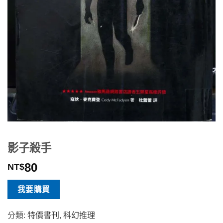
影子殺手
80
NT$
我要購買
分類:
特價書刊
,
科幻推理