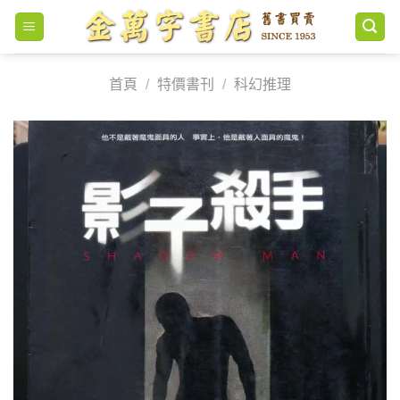
Skip
to
content
首頁
/
特價書刊
/
科幻推理