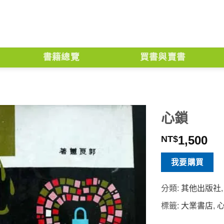
書籍總覽
買書與賣書
心鎖
1,500
NT$
我要購買
分類:
其他出版社
標籤:
大業書店
,