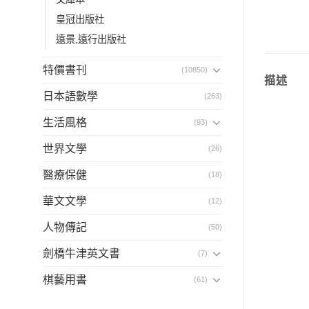
皇冠出版社
遠景,遠行出版社
特價書刊
(10850)
描述
日本語數學
(263)
生活風格
(93)
世界文學
(26)
醫療保健
(18)
華文文學
(12)
人物傳記
(50)
劍橋牛津英文書
(7)
棋藝用書
(61)