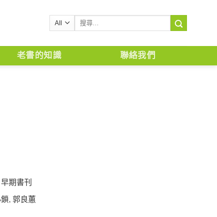
搜
尋
關
鍵
老書的知識
聯絡我們
字:
,
早期書刊
心鎖
,
郭良蕙