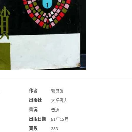
訊
作者
郭良蕙
出版社
大業書店
書況
普通
出版日期
51年12月
頁數
383