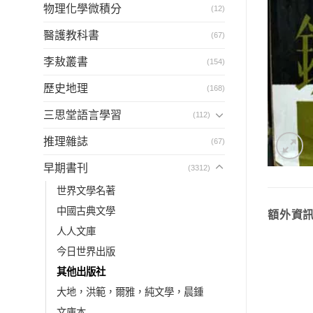
物理化學微積分
(12)
醫護教科書
(67)
李敖叢書
(154)
歷史地理
(168)
三思堂語言學習
(112)
推理雜誌
(67)
早期書刊
(3312)
世界文學名著
中國古典文學
額外資
人人文庫
今日世界出版
其他出版社
大地，洪範，爾雅，純文學，晨鍾
文庫本