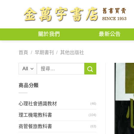
Skip
to
content
關於我們
最新公告
首頁
/
早期書刊
/
其他出版社
搜
尋
關
商品分類
鍵
字:
心理社會通識教材
(46)
理工機電教科書
(104)
商管餐旅教科書
(63)