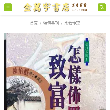
Skip
to
content
首頁
/
特價書刊
/
宗教命理