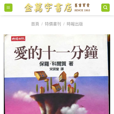
Skip
to
content
首頁
/
特價書刊
/
時報出版