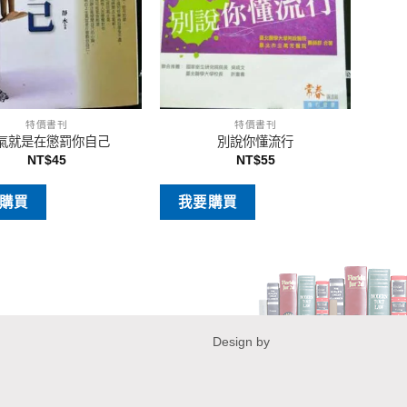
特價書刊
特價書刊
氣就是在懲罰你自己
別說你懂流行
NT$
45
NT$
55
購買
我要購買
Design by