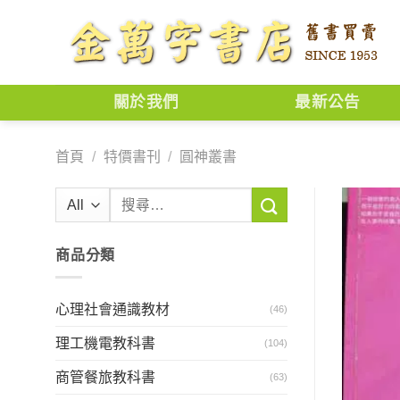
Skip
to
content
關於我們
最新公告
首頁
/
特價書刊
/
圓神叢書
搜
尋
關
商品分類
鍵
字:
心理社會通識教材
(46)
理工機電教科書
(104)
商管餐旅教科書
(63)