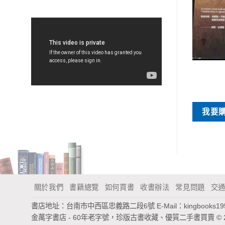
特價書刊
特價書刊
冰屋
鬧鬧的星座書：處女座
NT$
60
NT$
35
買
我要購買
我要
關於我們
書籍總覽
如何買書
收書辦法
常見問題
交
書店地址：台南市中西區忠義路二段6號
E-Mail：
kingbooks1
金萬字書店 - 60年老字號，珍版古書收藏、優質二手書買賣
© 