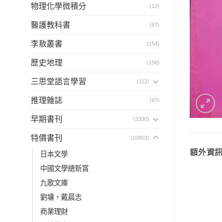
物理化學微積分
(12)
醫護教科書
(67)
李敖叢書
(154)
歷史地理
(156)
三思堂語言學習
(112)
推理雜誌
(67)
早期書刊
(3330)
特價書刊
(10903)
額外資
日本文學
中國文學總新賞
九歌文庫
劉墉，戴晨志
商業理財