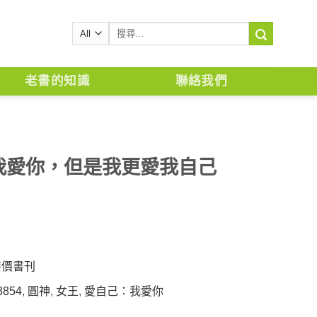
搜
尋
關
鍵
老書的知識
聯絡我們
字:
我愛你，但是我更愛我自己
特價書刊
3854
,
圓神
,
女王
,
愛自己：我愛你