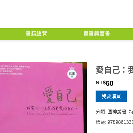
書籍總覽
買書與賣書
愛自己：
60
NT$
我要購買
分類:
圓神叢書
,
標籤:
978986133