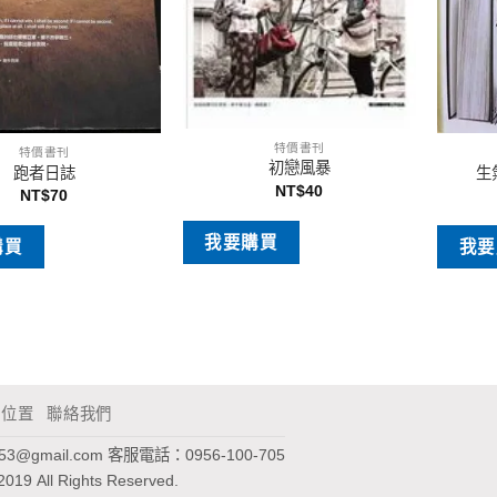
特價書刊
特價書刊
初戀風暴
跑者日誌
生
NT$
40
NT$
70
我要購買
購買
我要
通位置
聯絡我們
953@gmail.com
客服電話：0956-100-705
2019 All Rights Reserved.