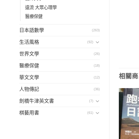
遠流 大眾心理學
醫療保健
日本語數學
(263)
生活風格
(92)
世界文學
(26)
醫療保健
(18)
相關商
華文文學
(12)
人物傳記
(36)
劍橋牛津英文書
(7)
棋藝用書
(61)