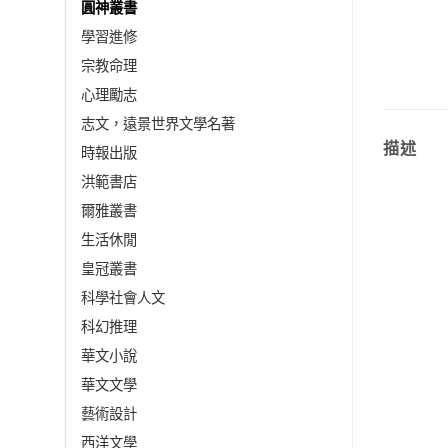
圓神叢書
學習進修
宗教命理
心理勵志
志文，遠景世界文學名著
描述
時報出版
洪範書店
爾雅叢書
生活休閒
皇冠叢書
科學社會人文
科幻推理
華文小說
華文文學
藝術設計
西洋文學