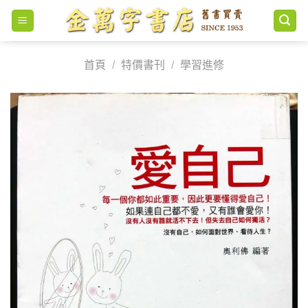
Skip
to
content
首頁
/
特價書刊
/
學習進修