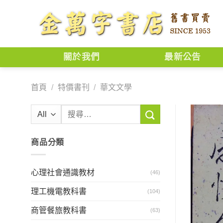
Skip
to
content
關於我們
最新公告
首頁
/
特價書刊
/
華文文學
搜
尋
關
商品分類
鍵
字:
心理社會通識教材
(46)
理工機電教科書
(104)
商管餐旅教科書
(63)