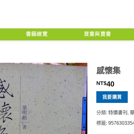
書籍總覽
買書與賣書
感懷集
40
NT$
我要購買
分類:
特價書刊
,
標籤:
957630335