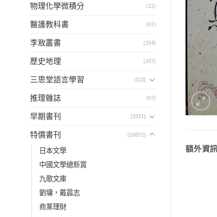
物理化學微積分
(12)
醫護教科書
(67)
李敖叢書
(154)
歷史地理
(167)
三思堂語言學習
(112)
推理雜誌
(67)
早期書刊
(3321)
特價書刊
(10872)
額外資
日本文學
中國文學總新賞
九歌文庫
劉墉，戴晨志
商業理財