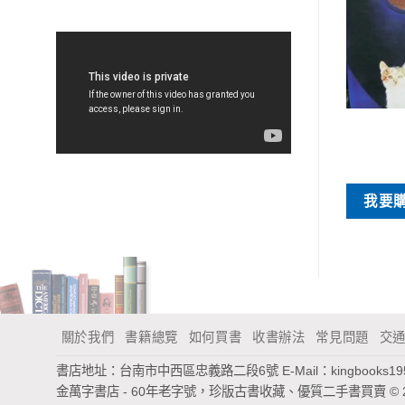
特價書刊
特價書刊
時刻(附光碟)
孤獨
NT$
75
NT$
60
買
我要購買
我要
關於我們
書籍總覽
如何買書
收書辦法
常見問題
交
書店地址：台南市中西區忠義路二段6號
E-Mail：
kingbooks1
金萬字書店 - 60年老字號，珍版古書收藏、優質二手書買賣
© 