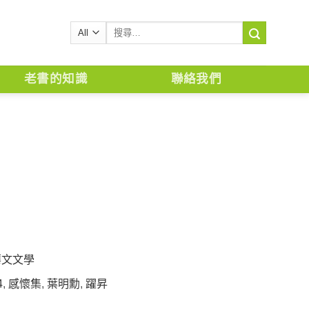
搜
尋
關
鍵
老書的知識
聯絡我們
字:
華文文學
4
,
感懷集
,
葉明勳
,
躍昇