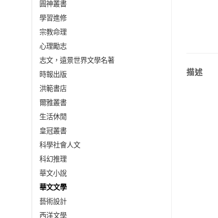
圓神叢書
學習進修
宗教命理
心理勵志
志文，遠景世界文學名著
描述
時報出版
洪範書店
爾雅叢書
生活休閒
皇冠叢書
科學社會人文
科幻推理
華文小說
華文文學
藝術設計
西洋文學