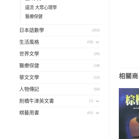
遠流 大眾心理學
醫療保健
日本語數學
(263)
生活風格
(93)
世界文學
(26)
醫療保健
(18)
相關商
華文文學
(12)
人物傳記
(50)
劍橋牛津英文書
(7)
棋藝用書
(61)