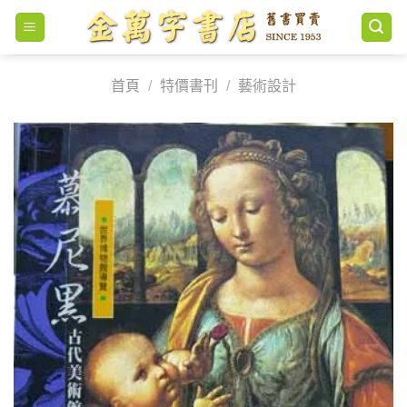
Skip
to
content
首頁
/
特價書刊
/
藝術設計