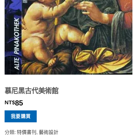
慕尼黑古代美術館
85
NT$
我要購買
分類:
特價書刊
,
藝術設計