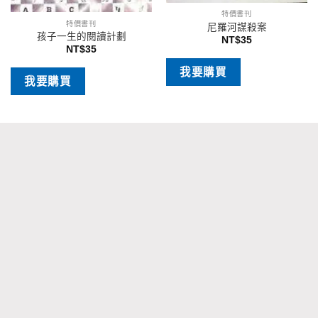
特價書刊
特價書刊
尼羅河謀殺案
孩子一生的閱讀計劃
NT$
35
NT$
35
我要購買
我要購買
Design by
關於我們
書籍總覽
如何買書
收書辦法
常見問題
交通位置
聯絡我們
書店地址：台南市中西區忠義路二段6號
E-Mail：
kingbooks1953@gmail.com
客服電話：0956-100-705
金萬字書店 - 60年老字號，珍版古書收藏、優質二手書買賣
© 2019 All Rights Reserved.