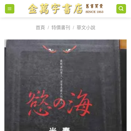
Skip
to
content
首頁
/
特價書刊
/
華文小說