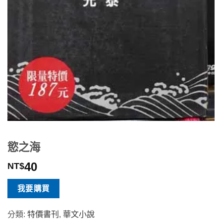
慾之海
40
NT$
我要購買
分類:
特價書刊
,
華文小說