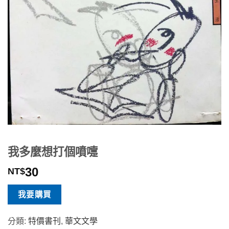
我多麼想打個噴嚏
30
NT$
我要購買
分類:
特價書刊
,
華文文學