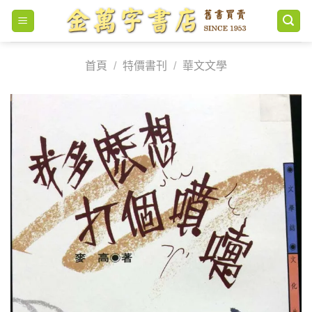
Skip
to
content
首頁
/
特價書刊
/
華文文學