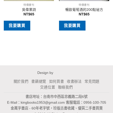
特價書刊
特價書刊
吳偉業詩
暢飲葡萄酒的200點祕方
NT$
65
NT$
65
我要購買
我要購買
Design by
關於我們
書籍總覽
如何買書
收書辦法
常見問題
交通位置
聯絡我們
書店地址：台南市中西區忠義路二段6號
E-Mail：
kingbooks1953@gmail.com
客服電話：0956-100-705
金萬字書店 - 60年老字號，珍版古書收藏、優質二手書買賣