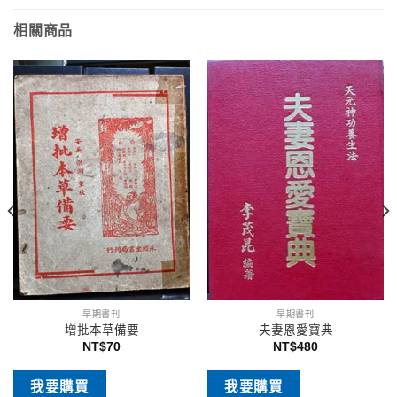
相關商品
早期書刊
早期書刊
增批本草備要
夫妻恩愛寶典
NT$
70
NT$
480
我要購買
我要購買