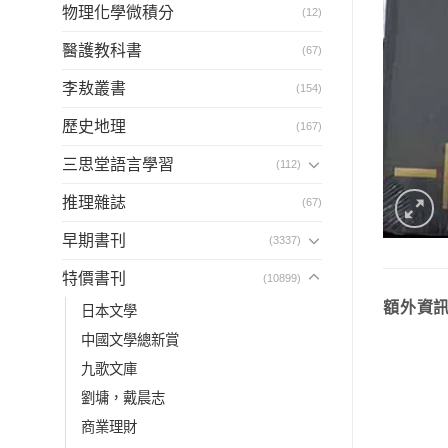
物理化學微積分
(12)
醫護教科書
(67)
李敖叢書
(154)
歷史地理
(167)
三思堂語言學習
(112)
推理雜誌
(67)
早期書刊
(3337)
特價書刊
(10899)
額外資
日本文學
中國文學總新賞
九歌文庫
劉墉，戴晨志
商業理財