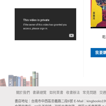
特價書刊
特價書刊
明星化妝師教你：5分鐘打造零
錯都是為了愛
乾
失誤眼妝 (附光碟)
NT$
35
NT$
65
買
我要
我要購買
關於我們
書籍總覽
如何買書
收書辦法
常見問題
交
書店地址：台南市中西區忠義路二段6號
E-Mail：
kingbooks1