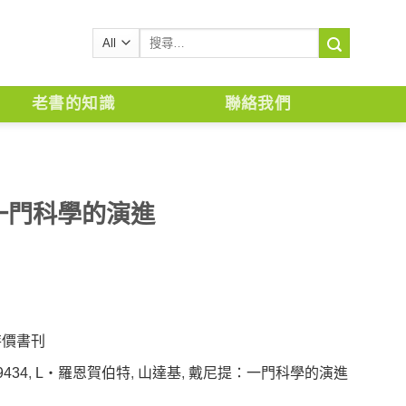
搜
尋
關
鍵
老書的知識
聯絡我們
字:
一門科學的演進
特價書刊
9434
,
L‧羅恩賀伯特
,
山達基
,
戴尼提：一門科學的演進