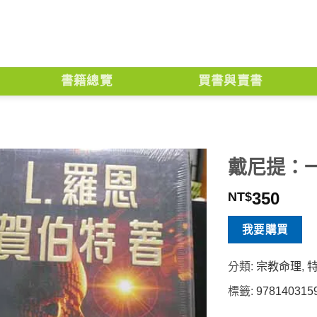
書籍總覽
買書與賣書
戴尼提：
350
NT$
我要購買
分類:
宗教命理
,
標籤:
978140315