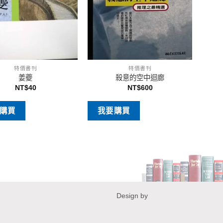
特價書刊
特價書刊
姜夔
殺意的空中迴廊
NT$
40
NT$
600
購買
我要購買
Design by