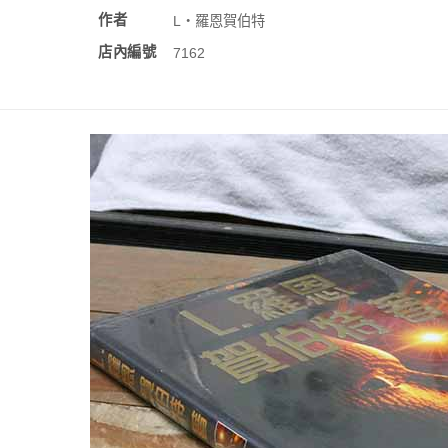
作者
L‧羅恩賀伯特
店內編號
7162