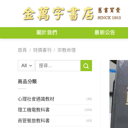
Skip
to
content
關於我們
最新公告
首頁
/
特價書刊
/
宗教命理
搜
尋
關
商品分類
鍵
字:
心理社會通識教材
(46)
理工機電教科書
(104)
商管餐旅教科書
(63)