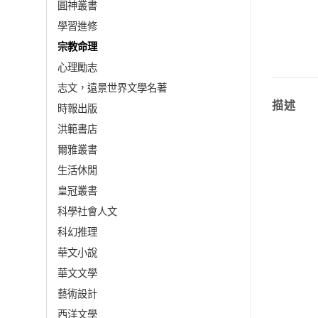
圓神叢書
學習進修
宗教命理
心理勵志
志文，遠景世界文學名著
描述
時報出版
洪範書店
爾雅叢書
生活休閒
皇冠叢書
科學社會人文
科幻推理
華文小說
華文文學
藝術設計
西洋文學