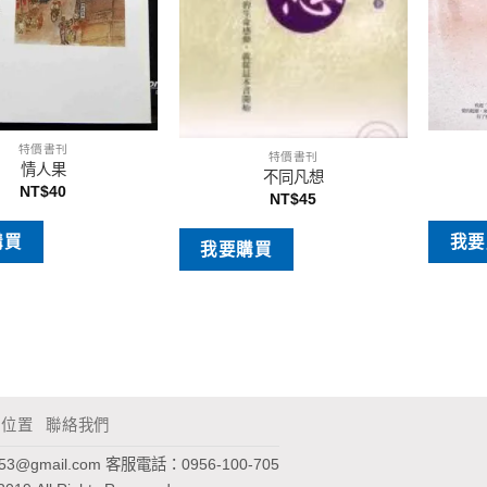
特價書刊
特價書刊
情人果
不同凡想
NT$
40
NT$
45
購買
我要
我要購買
通位置
聯絡我們
953@gmail.com
客服電話：0956-100-705