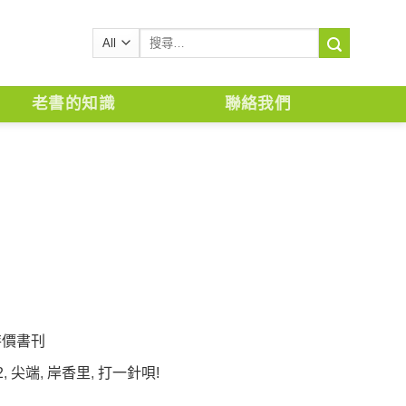
搜
尋
關
鍵
老書的知識
聯絡我們
字:
特價書刊
2
,
尖端
,
岸香里
,
打一針唄!