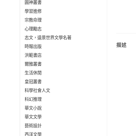
圓神叢書
學習進修
宗教命理
心理勵志
志文，遠景世界文學名著
描述
時報出版
洪範書店
爾雅叢書
生活休閒
皇冠叢書
科學社會人文
科幻推理
華文小說
華文文學
藝術設計
西洋文學