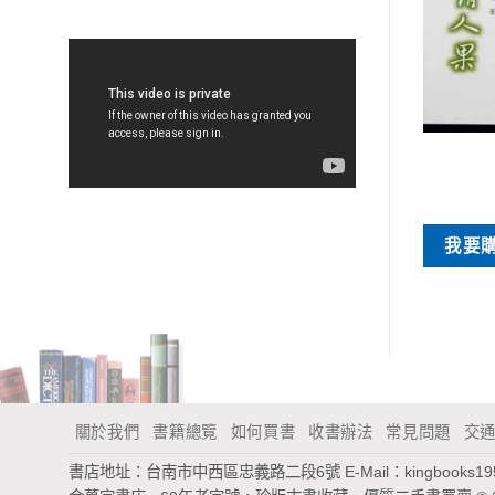
特價書刊
特價書刊
巴別塔之犬
元祖蔬菜湯強健法
NT$
60
NT$
40
買
我要購買
我要
關於我們
書籍總覽
如何買書
收書辦法
常見問題
交
書店地址：台南市中西區忠義路二段6號
E-Mail：
kingbooks1