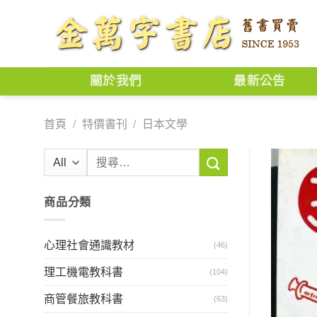
Skip
to
content
關於我們
最新公告
首頁
/
特價書刊
/
日本文學
搜
尋
關
商品分類
鍵
字:
心理社會通識教材
(46)
理工機電教科書
(104)
商管餐旅教科書
(63)