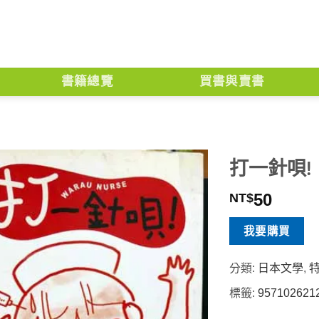
書籍總覽
買書與賣書
打一針唄!
50
NT$
我要購買
分類:
日本文學
,
標籤:
957102621