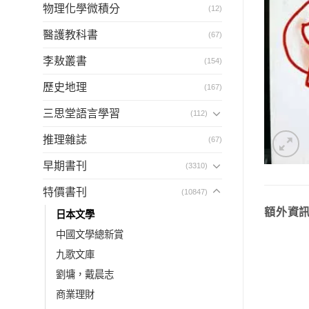
物理化學微積分
(12)
醫護教科書
(67)
李敖叢書
(154)
歷史地理
(167)
三思堂語言學習
(112)
推理雜誌
(67)
早期書刊
(3310)
特價書刊
(10847)
額外資
日本文學
中國文學總新賞
九歌文庫
劉墉，戴晨志
商業理財