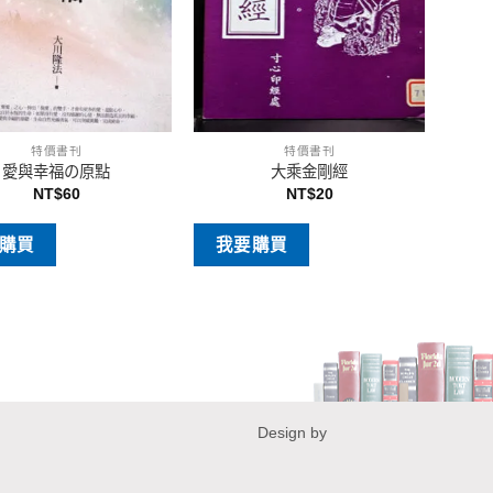
特價書刊
特價書刊
愛與幸福の原點
大乘金剛經
NT$
60
NT$
20
購買
我要購買
Design by