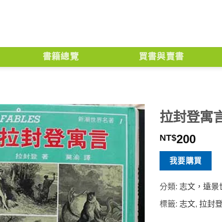
書籍總覽
買書與賣書
拉封登寓
200
NT$
我要購買
分類:
志文，遠景
標籤:
志文
,
拉封