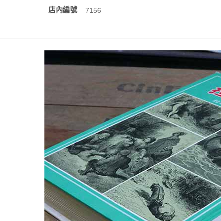
店內編號
7156