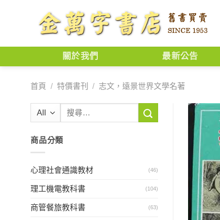
Skip
to
content
關於我們
最新公告
首頁
/
特價書刊
/
志文，遠景世界文學名著
搜
尋
關
商品分類
鍵
字:
心理社會通識教材
(46)
理工機電教科書
(104)
商管餐旅教科書
(63)