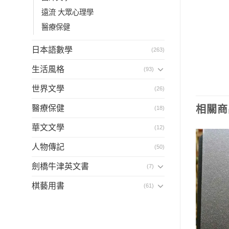
遠流 大眾心理學
醫療保健
日本語數學
(263)
生活風格
(93)
世界文學
(26)
醫療保健
相關商
(18)
華文文學
(12)
人物傳記
(50)
劍橋牛津英文書
(7)
棋藝用書
(61)