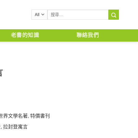
搜
尋
關
鍵
老書的知識
聯絡我們
字:
言
世界文學名著
,
特價書刊
登
,
拉封登寓言