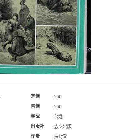
訊
定價
200
售價
200
書況
普通
出版社
志文出版
作者
拉封登