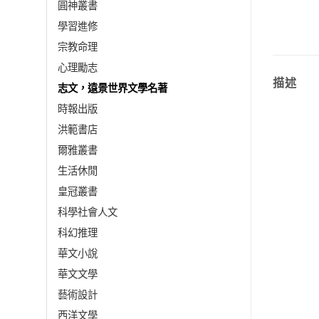
圓神叢書
學習進修
宗教命理
心理勵志
描述
志文，遠景世界文學名著
時報出版
洪範書店
爾雅叢書
生活休閒
皇冠叢書
科學社會人文
科幻推理
華文小說
華文文學
藝術設計
西洋文學