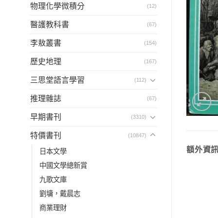
物理化學微積分
(12)
醫護教科書
(67)
李敖叢書
(154)
歷史地理
(167)
三思堂語言學習
(112)
推理雜誌
(67)
早期書刊
(3310)
特價書刊
(10847)
額外資
日本文學
中國文學總新賞
九歌文庫
劉墉，戴晨志
商業理財