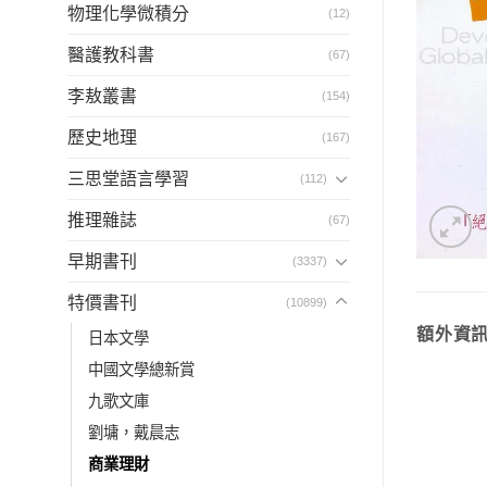
物理化學微積分
(12)
醫護教科書
(67)
李敖叢書
(154)
歷史地理
(167)
三思堂語言學習
(112)
推理雜誌
(67)
早期書刊
(3337)
特價書刊
(10899)
額外資
日本文學
中國文學總新賞
九歌文庫
劉墉，戴晨志
商業理財