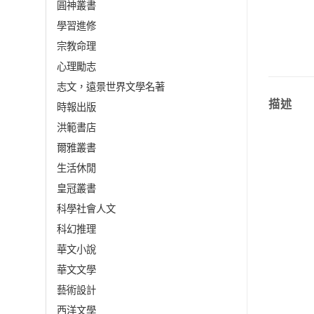
圓神叢書
學習進修
宗教命理
心理勵志
志文，遠景世界文學名著
描述
時報出版
洪範書店
爾雅叢書
生活休閒
皇冠叢書
科學社會人文
科幻推理
華文小說
華文文學
藝術設計
西洋文學