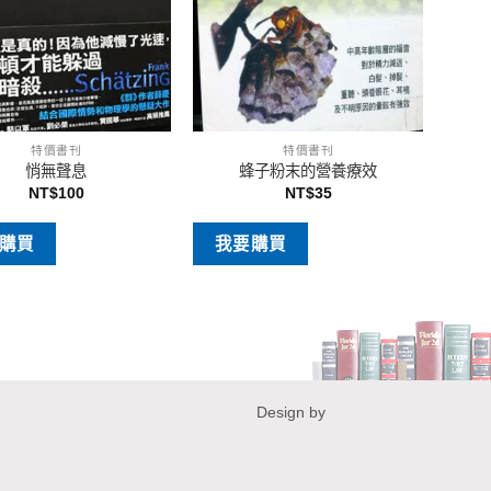
特價書刊
特價書刊
悄無聲息
蜂子粉末的營養療效
NT$
100
NT$
35
購買
我要購買
Design by