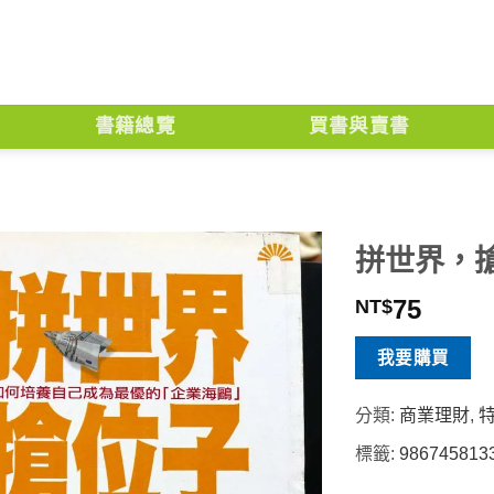
書籍總覽
買書與賣書
拼世界，
75
NT$
我要購買
分類:
商業理財
,
標籤:
986745813