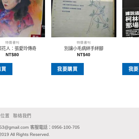
特價書刊
特價書刊
照花人：張愛玲傳奇
別讓小毛病絆手絆腳
NT$
80
NT$
40
購買
我要購買
我要
通位置
聯絡我們
953@gmail.com
客服電話：0956-100-705
2019 All Rights Reserved.