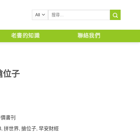
搜
尋
關
鍵
老書的知識
聯絡我們
字:
搶位子
特價書刊
3
,
拼世界
,
搶位子
,
早安財經