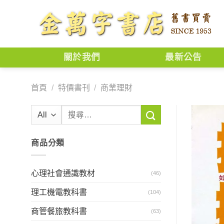
Skip
to
content
關於我們
最新公告
首頁
/
特價書刊
/
商業理財
搜
尋
關
商品分類
鍵
字:
心理社會通識教材
(46)
理工機電教科書
(104)
商管餐旅教科書
(63)