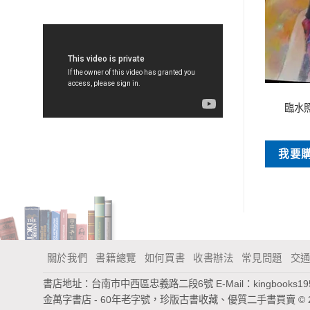
特價書刊
特價書刊
倫敦
走過的緣
臨水
NT$
80
NT$
30
買
我要購買
我要
關於我們
書籍總覽
如何買書
收書辦法
常見問題
交
書店地址：台南市中西區忠義路二段6號
E-Mail：
kingbooks1
金萬字書店 - 60年老字號，珍版古書收藏、優質二手書買賣
© 