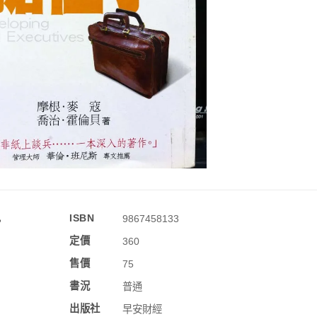
訊
ISBN
9867458133
定價
360
售價
75
書況
普通
出版社
早安財經