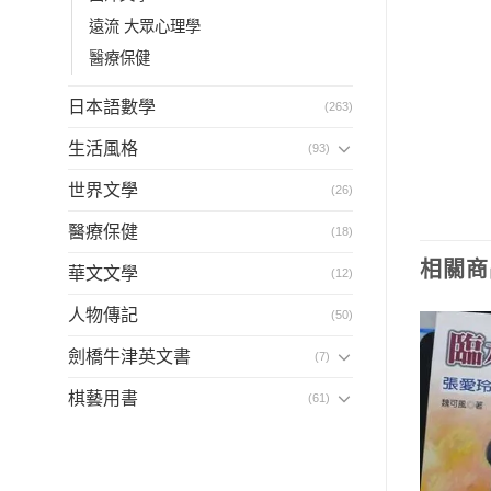
遠流 大眾心理學
醫療保健
日本語數學
(263)
生活風格
(93)
世界文學
(26)
醫療保健
(18)
相關商
華文文學
(12)
人物傳記
(50)
劍橋牛津英文書
(7)
棋藝用書
(61)