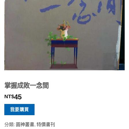
掌握成敗一念間
45
NT$
我要購買
分類:
圓神叢書
,
特價書刊