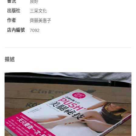
書況
良好
出版社
三采文化
作者
齊藤美惠子
店內編號
7092
描述