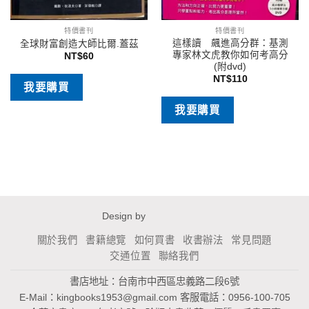
特價書刊
特價書刊
這樣讀 飆進高分群：基測
全球財富創造大師比爾.蓋茲
專家林文虎教你如何考高分
NT$
60
(附dvd)
NT$
110
我要購買
我要購買
Design by
關於我們
書籍總覽
如何買書
收書辦法
常見問題
交通位置
聯絡我們
書店地址：台南市中西區忠義路二段6號
E-Mail：
kingbooks1953@gmail.com
客服電話：0956-100-705