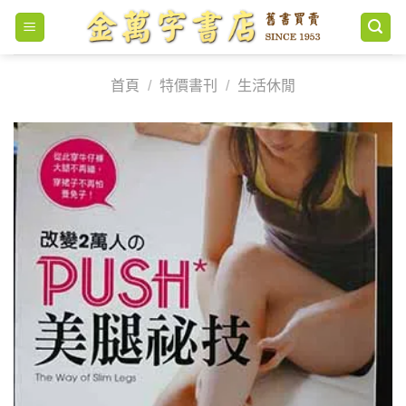
Skip
to
content
首頁
/
特價書刊
/
生活休閒