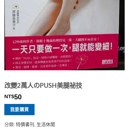
改變2萬人のPUSH美腿祕技
50
NT$
我要購買
分類:
特價書刊
,
生活休閒