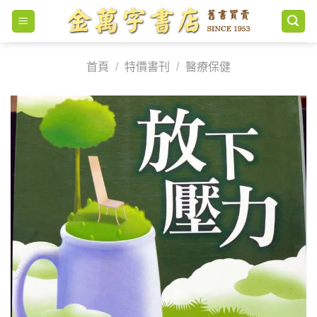
Skip
to
content
首頁
/
特價書刊
/
醫療保健