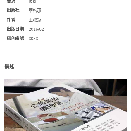
書況
良好
出版社
華格那
作者
王淑諒
出版日期
2016/02
店內編號
3083
描述